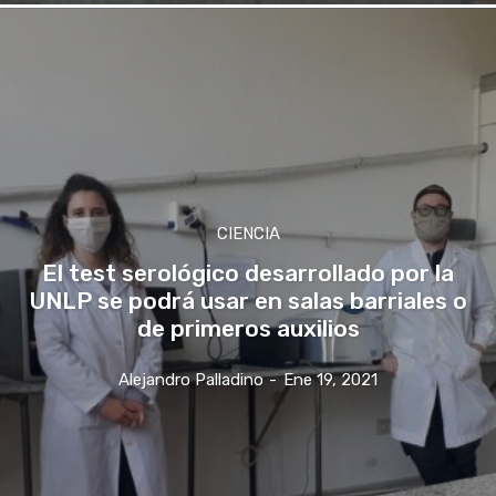
CIENCIA
El test serológico desarrollado por la
UNLP se podrá usar en salas barriales o
de primeros auxilios
Alejandro Palladino
-
Ene 19, 2021