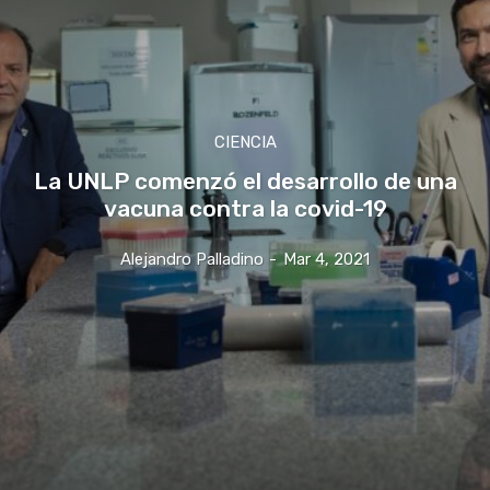
CIENCIA
La UNLP comenzó el desarrollo de una
vacuna contra la covid-19
Alejandro Palladino
-
Mar 4, 2021