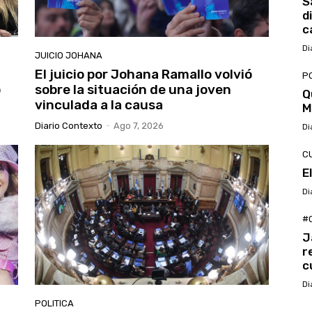
S
d
c
Di
JUICIO JOHANA
El juicio por Johana Ramallo volvió
PO
o
sobre la situación de una joven
Q
vinculada a la causa
M
Diario Contexto
-
Ago 7, 2026
Di
C
E
Di
#
J
r
c
Di
POLITICA