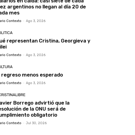
alarios en caída: casi siete de cada
iez argentinos no llegan al día 20 de
ada mes
ario Contexto
-
Ago 3, 2026
LITICA
ué representan Cristina, Georgieva y
ilei
ario Contexto
-
Ago 3, 2026
ULTURA
l regreso menos esperado
ario Contexto
-
Ago 3, 2026
CRISTINALIBRE
avier Borrego advirtió que la
esolución de la ONU será de
umplimiento obligatorio
ario Contexto
-
Jul 30, 2026