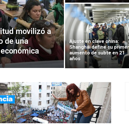
itud movilizó a
o de una
Ajuste en clave china:
Shanghái define su prime
y económica
aumento de subte en 21
años