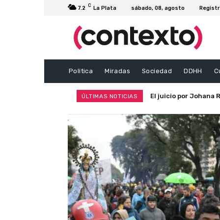
C
7.2
La Plata
sábado, 08, agosto
Registr
Politica
Miradas
Sociedad
DDHH
C
Clara derrota de Milei
ÚLTIMAS NOTICIAS