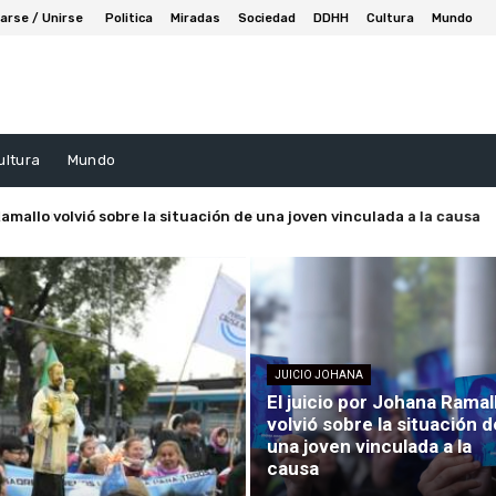
arse / Unirse
Politica
Miradas
Sociedad
DDHH
Cultura
Mundo
ultura
Mundo
 en la llamada “batalla cultural”
JUICIO JOHANA
El juicio por Johana Ramal
volvió sobre la situación d
una joven vinculada a la
causa