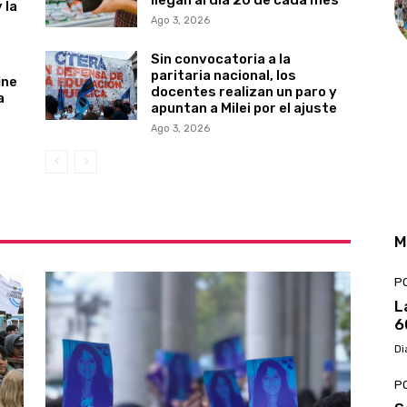
 la
Ago 3, 2026
Sin convocatoria a la
paritaria nacional, los
ine
docentes realizan un paro y
a
apuntan a Milei por el ajuste
Ago 3, 2026
M
PO
L
6
Di
PO