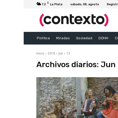
C
7.2
La Plata
sábado, 08, agosto
Registr
Politica
Miradas
Sociedad
DDHH
C
Inicio
2018
Jun
13
Archivos diarios: Jun