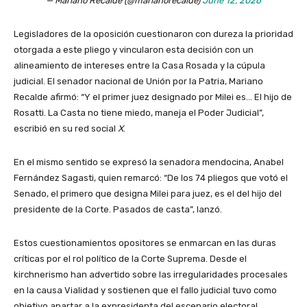
— Mariano Recalde (@marianorecalde)
June 12, 2026
Legisladores de la oposición cuestionaron con dureza la prioridad
otorgada a este pliego y vincularon esta decisión con un
alineamiento de intereses entre la Casa Rosada y la cúpula
judicial. El senador nacional de Unión por la Patria, Mariano
Recalde afirmó: “Y el primer juez designado por Milei es… El hijo de
Rosatti. La Casta no tiene miedo, maneja el Poder Judicial”,
escribió en su red social
X
.
En el mismo sentido se expresó la senadora mendocina, Anabel
Fernández Sagasti, quien remarcó: “De los 74 pliegos que votó el
Senado, el primero que designa Milei para juez, es el del hijo del
presidente de la Corte. Pasados de casta”, lanzó.
Estos cuestionamientos opositores se enmarcan en las duras
críticas por el rol político de la Corte Suprema. Desde el
kirchnerismo han advertido sobre las irregularidades procesales
en la causa Vialidad y sostienen que el fallo judicial tuvo como
objetivo apartar a la expresidenta del escenario electoral.