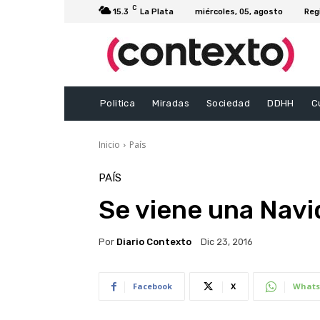
C
15.3
La Plata
miércoles, 05, agosto
Reg
Politica
Miradas
Sociedad
DDHH
C
Inicio
País
PAÍS
Se viene una Navi
Por
Diario Contexto
Dic 23, 2016
Facebook
X
Whats