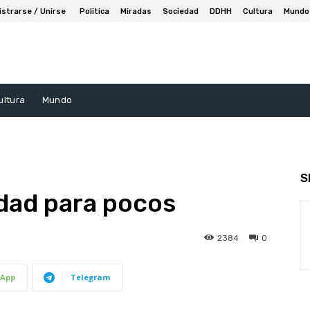
istrarse / Unirse
Politica
Miradas
Sociedad
DDHH
Cultura
Mundo
ultura
Mundo
S
dad para pocos
2384
0
App
Telegram