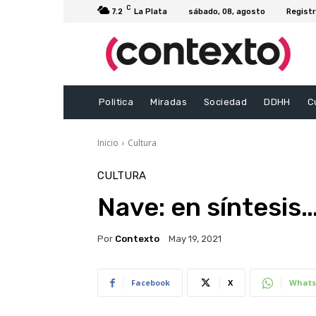
C
7.2
La Plata
sábado, 08, agosto
Registr
Politica
Miradas
Sociedad
DDHH
C
Inicio
Cultura
CULTURA
Nave: en síntesis
Por
Contexto
May 19, 2021
Facebook
X
Whats