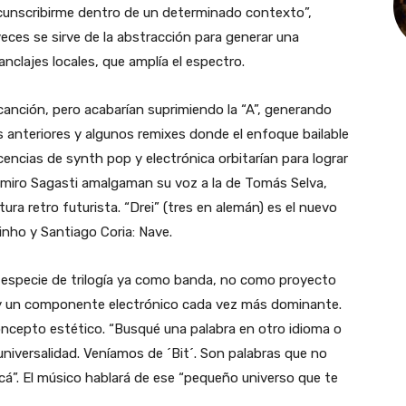
ircunscribirme dentro de un determinado contexto”,
eces se sirve de la abstracción para generar una
anclajes locales, que amplía el espectro.
canción, pero acabarían suprimiendo la “A”, generando
s anteriores y algunos remixes donde el enfoque bailable
encias de synth pop y electrónica orbitarían para lograr
 Ramiro Sagasti amalgaman su voz a la de Tomás Selva,
ura retro futurista. “Drei” (tres en alemán) es el nuevo
nho y Santiago Coria: Nave.
a especie de trilogía ya como banda, no como proyecto
hay un componente electrónico cada vez más dominante.
concepto estético. “Busqué una palabra en otro idioma o
niversalidad. Veníamos de ´Bit´. Son palabras que no
cá”. El músico hablará de ese “pequeño universo que te