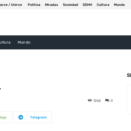
arse / Unirse
Politica
Miradas
Sociedad
DDHH
Cultura
Mundo
ultura
Mundo
S
…
1262
0
App
Telegram