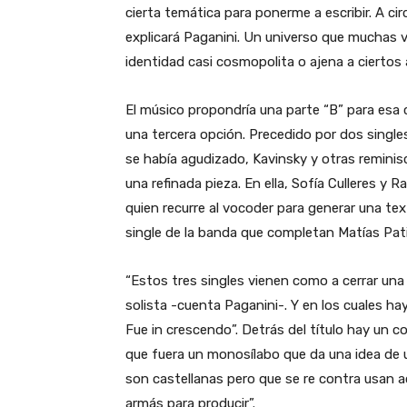
cierta temática para ponerme a escribir. A c
explicará Paganini. Un universo que muchas v
identidad casi cosmopolita o ajena a ciertos 
El músico propondría una parte “B” para esa 
una tercera opción. Precedido por dos single
se había agudizado, Kavinsky y otras reminisc
una refinada pieza. En ella, Sofía Culleres y
quien recurre al vocoder para generar una text
single de la banda que completan Matías Pati
“Estos tres singles vienen como a cerrar un
solista -cuenta Paganini-. Y en los cuales 
Fue in crescendo”. Detrás del título hay un 
que fuera un monosílabo que da una idea de u
son castellanas pero que se re contra usan a
armás para producir”.