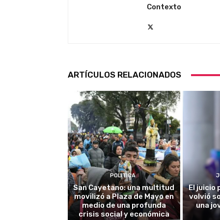
Contexto
ARTÍCULOS RELACIONADOS
POLITICA
J
San Cayetano: una multitud
El juici
movilizó a Plaza de Mayo en
volvió s
medio de una profunda
una jo
crisis social y económica