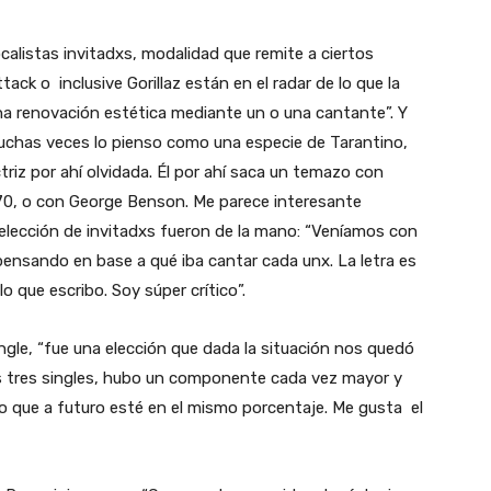
calistas invitadxs, modalidad que remite a ciertos
ack o inclusive Gorillaz están en el radar de lo que la
 renovación estética mediante un o una cantante”. Y
Muchas veces lo pienso como una especie de Tarantino,
iz por ahí olvidada. Él por ahí saca un temazo con
70, o con George Benson. Me parece interesante
a elección de invitadxs fueron de la mano: “Veníamos con
 pensando en base a qué iba cantar cada unx. La letra es
o que escribo. Soy súper crítico”.
ingle, “fue una elección que dada la situación nos quedó
s tres singles, hubo un componente cada vez mayor y
o que a futuro esté en el mismo porcentaje. Me gusta el