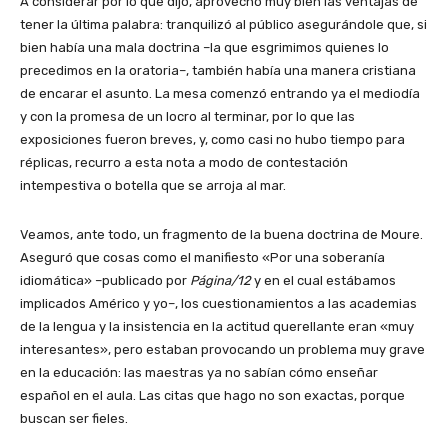
A considerar por lo que dijo, aprovechó muy bien las ventajas de
tener la última palabra: tranquilizó al público asegurándole que, si
bien había una mala doctrina –la que esgrimimos quienes lo
precedimos en la oratoria–, también había una manera cristiana
de encarar el asunto. La mesa comenzó entrando ya el mediodía
y con la promesa de un locro al terminar, por lo que las
exposiciones fueron breves, y, como casi no hubo tiempo para
réplicas, recurro a esta nota a modo de contestación
intempestiva o botella que se arroja al mar.
Veamos, ante todo, un fragmento de la buena doctrina de Moure.
Aseguró que cosas como el manifiesto «Por una soberanía
idiomática» –publicado por
Página/12
y en el cual estábamos
implicados Américo y yo–, los cuestionamientos a las academias
de la lengua y la insistencia en la actitud querellante eran «muy
interesantes», pero estaban provocando un problema muy grave
en la educación: las maestras ya no sabían cómo enseñar
español en el aula. Las citas que hago no son exactas, porque
buscan ser fieles.