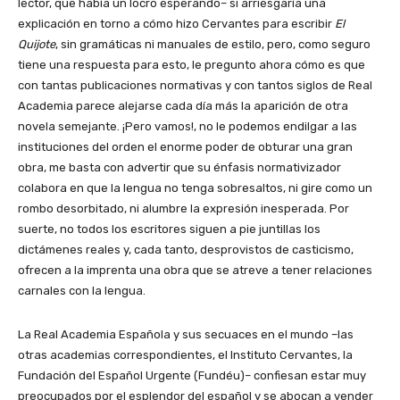
lector, que había un locro esperando– si arriesgaría una
explicación en torno a cómo hizo Cervantes para escribir
El
Quijote
, sin gramáticas ni manuales de estilo, pero, como seguro
tiene una respuesta para esto, le pregunto ahora cómo es que
con tantas publicaciones normativas y con tantos siglos de Real
Academia parece alejarse cada día más la aparición de otra
novela semejante. ¡Pero vamos!, no le podemos endilgar a las
instituciones del orden el enorme poder de obturar una gran
obra, me basta con advertir que su énfasis normativizador
colabora en que la lengua no tenga sobresaltos, ni gire como un
rombo desorbitado, ni alumbre la expresión inesperada. Por
suerte, no todos los escritores siguen a pie juntillas los
dictámenes reales y, cada tanto, desprovistos de casticismo,
ofrecen a la imprenta una obra que se atreve a tener relaciones
carnales con la lengua.
La Real Academia Española y sus secuaces en el mundo –las
otras academias correspondientes, el Instituto Cervantes, la
Fundación del Español Urgente (Fundéu)– confiesan estar muy
preocupados por el esplendor del español y se abocan a vender