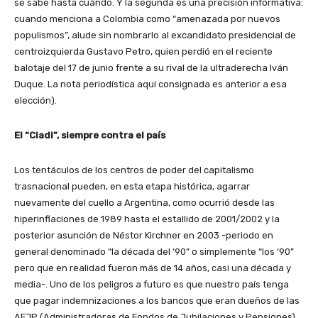
se sabe hasta cuándo. Y la segunda es una precisión informativa:
cuando menciona a Colombia como “amenazada por nuevos
populismos”, alude sin nombrarlo al excandidato presidencial de
centroizquierda Gustavo Petro, quien perdió en el reciente
balotaje del 17 de junio frente a su rival de la ultraderecha Iván
Duque. La nota periodística aquí consignada es anterior a esa
elección).
El “Ciadi”, siempre contra el país
Los tentáculos de los centros de poder del capitalismo
trasnacional pueden, en esta etapa histórica, agarrar
nuevamente del cuello a Argentina, como ocurrió desde las
hiperinflaciones de 1989 hasta el estallido de 2001/2002 y la
posterior asunción de Néstor Kirchner en 2003 -periodo en
general denominado “la década del ‘90” o simplemente “los ‘90”
pero que en realidad fueron más de 14 años, casi una década y
media-. Uno de los peligros a futuro es que nuestro país tenga
que pagar indemnizaciones a los bancos que eran dueños de las
AFJP (Administradoras de Fondos de Jubilaciones y Pensiones).