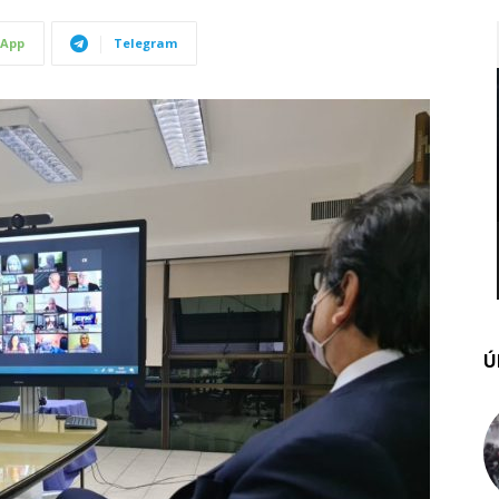
App
Telegram
Ú