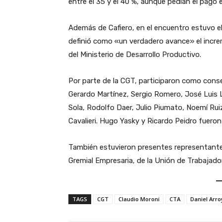
entre el 35 y el 40 %, aunque pedían el pag
Además de Cafiero, en el encuentro estuvo el 
definió como «un verdadero avance» el incr
del Ministerio de Desarrollo Productivo.
Por parte de la CGT, participaron como cons
Gerardo Martínez, Sergio Romero, José Luis L
Sola, Rodolfo Daer, Julio Piumato, Noemí Ru
Cavalieri. Hugo Yasky y Ricardo Peidro fuero
También estuvieron presentes representantes
Gremial Empresaria, de la Unión de Trabajado
TAGS
CGT
Claudio Moroni
CTA
Daniel Arro