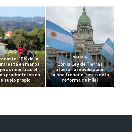
CIUDAD
POLITICA
a: casi el 10% de la
rural está en manos
Con la Ley de Tierras
jeras mientras el
afuera, la movilización
los productores no
busca frenar el resto de la
ne suelo propio
reforma de Milei