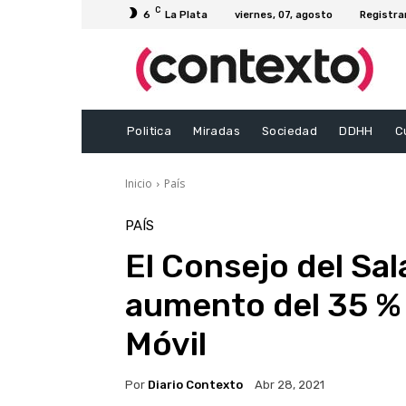
C
6
La Plata
viernes, 07, agosto
Registra
Politica
Miradas
Sociedad
DDHH
C
Inicio
País
PAÍS
El Consejo del Sal
aumento del 35 % p
Móvil
Por
Diario Contexto
Abr 28, 2021