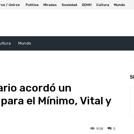
rse / Unirse
Politica
Miradas
Sociedad
DDHH
Cultura
Mundo
ultura
Mundo
S
ario acordó un
ara el Mínimo, Vital y
908
0