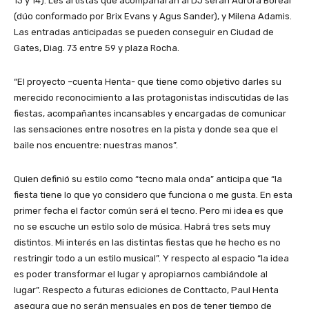
13 y 14). Les artistas que acompañaran al DJ serán Aurora Boreal
(dúo conformado por Brix Evans y Agus Sander), y Milena Adamis.
Las entradas anticipadas se pueden conseguir en Ciudad de
Gates, Diag. 73 entre 59 y plaza Rocha.
“El proyecto –cuenta Henta- que tiene como objetivo darles su
merecido reconocimiento a las protagonistas indiscutidas de las
fiestas, acompañantes incansables y encargadas de comunicar
las sensaciones entre nosotres en la pista y donde sea que el
baile nos encuentre: nuestras manos”.
Quien definió su estilo como “tecno mala onda” anticipa que “la
fiesta tiene lo que yo considero que funciona o me gusta. En esta
primer fecha el factor común será el tecno. Pero mi idea es que
no se escuche un estilo solo de música. Habrá tres sets muy
distintos. Mi interés en las distintas fiestas que he hecho es no
restringir todo a un estilo musical”. Y respecto al espacio “la idea
es poder transformar el lugar y apropiarnos cambiándole al
lugar”. Respecto a futuras ediciones de Conttacto, Paul Henta
asegura que no serán mensuales en pos de tener tiempo de