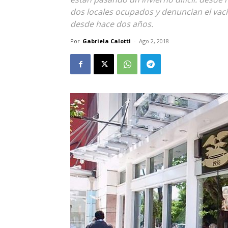
dos locales ocupados y denuncian el vac
desde hace dos años.
Por
Gabriela Calotti
-
Ago 2, 2018