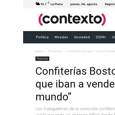
C
14.7
La Plata
jueves, 06, agosto
Regist
Politica
Miradas
Sociedad
DDHH
C
Inicio
Provincia
Confiterías Boston: “nos promet
Provincia
Confiterías Bost
que iban a vende
mundo”
Los trabajadores de la conocida confiter
están pasando un invierno difícil: desd