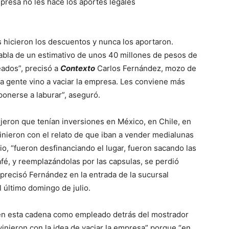
presa no les hace los aportes legales
s hicieron los descuentos y nunca los aportaron.
abla de un estimativo de unos 40 millones de pesos de
ados”, precisó a
Contexto
Carlos Fernández, mozo de
sta gente vino a vaciar la empresa. Les conviene más
 ponerse a laburar”, aseguró.
jeron que tenían inversiones en México, en Chile, en
inieron con el relato de que iban a vender medialunas
o, “fueron desfinanciando el lugar, fueron sacando las
fé, y reemplazándolas por las capsulas, se perdió
 precisó Fernández en la entrada de la sucursal
l último domingo de julio.
en esta cadena como empleado detrás del mostrador
vinieron con la idea de vaciar la empresa” porque “en