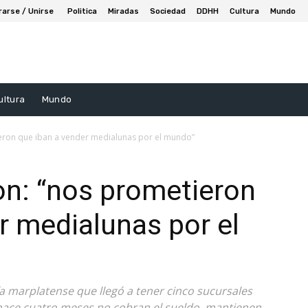
rarse / Unirse
Politica
Miradas
Sociedad
DDHH
Cultura
Mundo
ultura
Mundo
ieron que iban a vender medialunas por el mundo”
on: “nos prometieron
r medialunas por el
ía marplatense que llegó a tener cinco sucursales
e hace cuatro meses no cobran el sueldo, mantienen