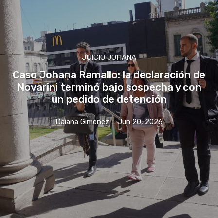
JUICIO JOHANA
Caso Johana Ramallo: la declaración de
Novarini terminó bajo sospecha y con
un pedido de detención
Daiana Gimenez
-
Jun 20, 2026