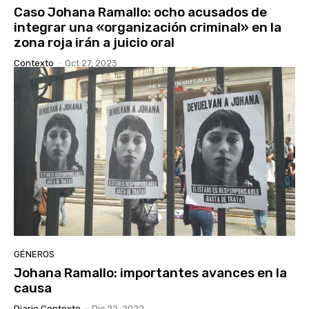
Caso Johana Ramallo: ocho acusados de
integrar una «organización criminal» en la
zona roja irán a juicio oral
Contexto
-
Oct 27, 2023
GÉNEROS
Johana Ramallo: importantes avances en la
causa
Diario Contexto
-
Dic 22, 2022