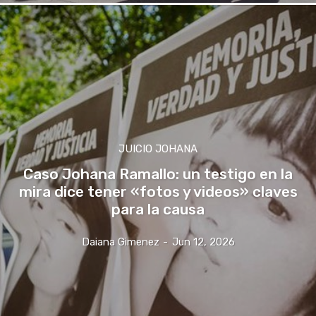
JUICIO JOHANA
Caso Johana Ramallo: un testigo en la
mira dice tener «fotos y videos» claves
para la causa
Daiana Gimenez
-
Jun 12, 2026