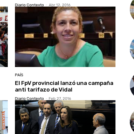
Diario Contexto
-
Abr 12, 2016
PAÍS
l
El FpV provincial lanzó una campaña
anti tarifazo de Vidal
Diario Contexto
-
Feb 27, 2016