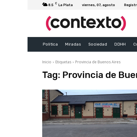
C
8.5
La Plata
viernes, 07, agosto
Registr
Politica
Miradas
Sociedad
DDHH
C
Inicio
Etiquetas
Provincia de Buenos Aires
Tag:
Provincia de Bue