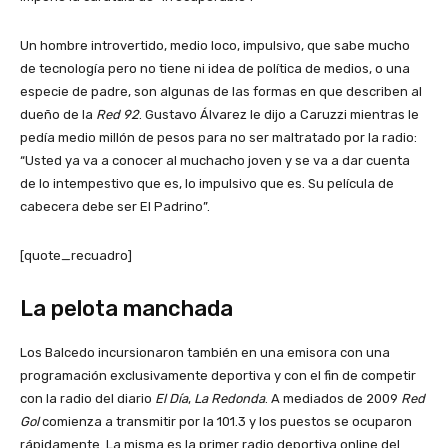
Un hombre introvertido, medio loco, impulsivo, que sabe mucho
de tecnología pero no tiene ni idea de política de medios, o una
especie de padre, son algunas de las formas en que describen al
dueño de la
Red 92
. Gustavo Álvarez le dijo a Caruzzi mientras le
pedía medio millón de pesos para no ser maltratado por la radio:
“Usted ya va a conocer al muchacho joven y se va a dar cuenta
de lo intempestivo que es, lo impulsivo que es. Su película de
cabecera debe ser El Padrino”.
[quote_recuadro]
La pelota manchada
Los Balcedo incursionaron también en una emisora con una
programación exclusivamente deportiva y con el fin de competir
con la radio del diario
El Día
,
La Redonda
. A mediados de 2009
Red
Gol
comienza a transmitir por la 101.3 y los puestos se ocuparon
rápidamente. La misma es la primer radio deportiva online del