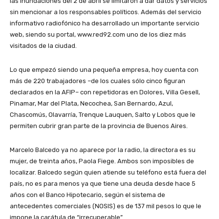
las inundaciones del 2 de abril se limitaron a dar datos y servicios
sin mencionar a los responsables políticos. Además del servicio
informativo radiofónico ha desarrollado un importante servicio
web, siendo su portal, www.red92.com uno de los diez más
visitados de la ciudad.
Lo que empezó siendo una pequeña empresa, hoy cuenta con
más de 220 trabajadores –de los cuales sólo cinco figuran
declarados en la AFIP– con repetidoras en Dolores, Villa Gesell,
Pinamar, Mar del Plata, Necochea, San Bernardo, Azul,
Chascomús, Olavarría, Trenque Lauquen, Salto y Lobos que le
permiten cubrir gran parte de la provincia de Buenos Aires.
Marcelo Balcedo ya no aparece por la radio, la directora es su
mujer, de treinta años, Paola Fiege. Ambos son imposibles de
localizar. Balcedo según quien atiende su teléfono está fuera del
país, no es para menos ya que tiene una deuda desde hace 5
años con el Banco Hipotecario, según el sistema de
antecedentes comerciales (NOSIS) es de 137 mil pesos lo que le
impone la carátula de “irrecuperable”.