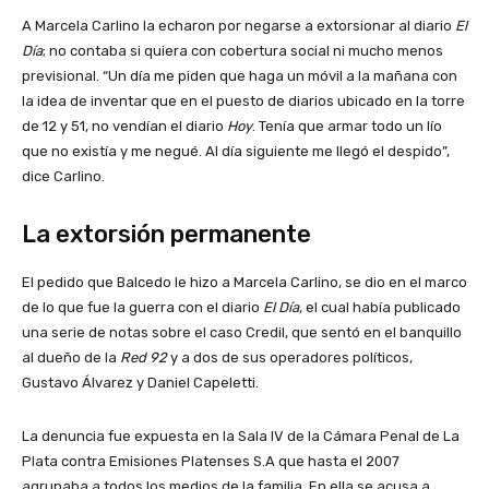
A Marcela Carlino la echaron por negarse a extorsionar al diario
El
Día
; no contaba si quiera con cobertura social ni mucho menos
previsional. “Un día me piden que haga un móvil a la mañana con
la idea de inventar que en el puesto de diarios ubicado en la torre
de 12 y 51, no vendían el diario
Hoy
. Tenía que armar todo un lío
que no existía y me negué. Al día siguiente me llegó el despido”,
dice Carlino.
La extorsión permanente
El pedido que Balcedo le hizo a Marcela Carlino, se dio en el marco
de lo que fue la guerra con el diario
El Día
, el cual había publicado
una serie de notas sobre el caso Credil, que sentó en el banquillo
al dueño de la
Red 92
y a dos de sus operadores políticos,
Gustavo Álvarez y Daniel Capeletti.
La denuncia fue expuesta en la Sala IV de la Cámara Penal de La
Plata contra Emisiones Platenses S.A que hasta el 2007
agrupaba a todos los medios de la familia. En ella se acusa a