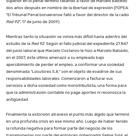
superior en lo penal terminó fallando a favor de Marcelo Balcedo
dos años después en nombre de la libertad de expresión (FOPEA:
“El Tribunal Penal bonaerense falló a favor del director de la radio
Red 92
”, 17 de junio de 2009).
Mientras tanto la situación se volvía más difícil hacia adentro del
estudio de la
Red 92
. Según el fallo judicial del expediente 27.847
del juicio laboral que Marcelo Costanzo le hizo a Marcelo Balcedo,
en el 2007, éste último amenazó a su empleado bajo
apercibimiento de perder el empleo, a conformar una sociedad
denominada “Locutores S.A.” con el objeto de evadirse de sus
responsabilidades laborales. Comenzaron a facturar sus
servicios a dicha sociedad como monotributista, una forma para
que la administración contable no page aportes ni reconozca la
antigüedad.
Finalmente la extorsión atravesó el punto más álgido que terminó
en una profunda crisis en ese mismo año. Luego de haber tenido
la rotunda negativa para formar parte del negocio de los
tragamonedas por parte del entonces gobernador Felipe Solá, el