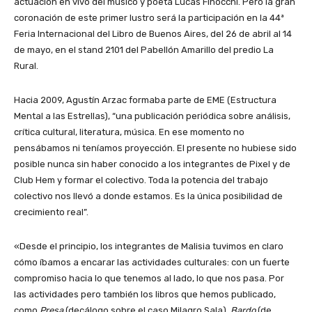
actuación en vivo del músico y poeta Lucas Finocchi. Pero la gran
coronación de este primer lustro será la participación en la 44ª
Feria Internacional del Libro de Buenos Aires, del 26 de abril al 14
de mayo, en el stand 2101 del Pabellón Amarillo del predio La
Rural.
Hacia 2009, Agustín Arzac formaba parte de EME (Estructura
Mental a las Estrellas), “una publicación periódica sobre análisis,
crítica cultural, literatura, música. En ese momento no
pensábamos ni teníamos proyección. El presente no hubiese sido
posible nunca sin haber conocido a los integrantes de Pixel y de
Club Hem y formar el colectivo. Toda la potencia del trabajo
colectivo nos llevó a donde estamos. Es la única posibilidad de
crecimiento real”.
«Desde el principio, los integrantes de Malisia tuvimos en claro
cómo íbamos a encarar las actividades culturales: con un fuerte
compromiso hacia lo que tenemos al lado, lo que nos pasa. Por
las actividades pero también los libros que hemos publicado,
como
Presa
(decálogo sobre el caso Milagro Sala),
Bardo
(de