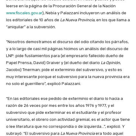
leerse en la página de la Procuración General de la Nación
www.fiscales.gov.ar
), Nebia y Palazzani incluyeron un análisis de
los editoriales de 10 años de
La Nueva Provincia
, en los que llama a
“aniquilar” a la subversión.
“Nosotros demostramos el discurso del odio citando los párrafos,
y a lo largo de casi mil páginas hicimos un análisis del discurso de
LNP: pide fusilamientos para (el empresario fallecido dueño de
Papel Prensa, David) Graiver y (el dueño del diario
La Opinión
,
Jacobo) Tmerman; pide el exterminio del subversivo, y esto es
muy interesante porque el subversivo para la nueva provincia era
no solo el guerrillero”, explicó Palazzani.
“En las editoriales ese pedido de exterminio el diario lo hacía a
razón de 26 veces por mes entre los años 1976 y 1977, y el
subversivo que pide exterminar es el estudiante y el profesor
universitario, el obrero con actividad gremial, es el actor que tiene
o lee literatura que no correspondía o de izquierda…”, explicó. Y
subrayó: “El subversivo para
La Nueva Provincia
era todo aquel