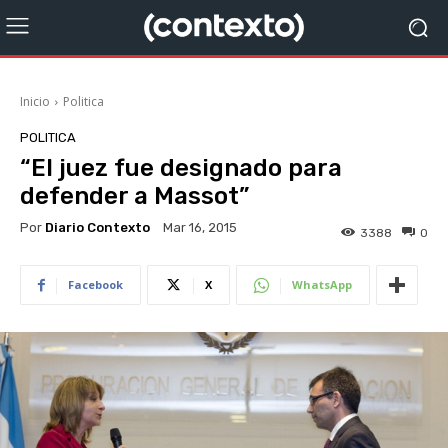
Inicio
Politica
POLITICA
“El juez fue designado para
defender a Massot”
Por
Diario Contexto
Mar 16, 2015
3388
0
Facebook
X
WhatsApp