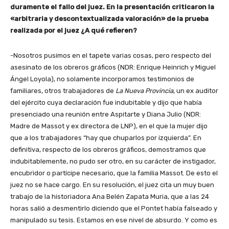
duramente el fallo del juez. En la presentación criticaron la
«arbitraria y descontextualizada valoración» de la prueba
realizada por el juez ¿A qué refieren?
-Nosotros pusimos en el tapete varias cosas, pero respecto del
asesinato de los obreros gráficos (NDR: Enrique Heinrich y Miguel
Ángel Loyola), no solamente incorporamos testimonios de
familiares, otros trabajadores de
La Nueva Provincia
, un ex auditor
del ejército cuya declaración fue indubitable y dijo que había
presenciado una reunión entre Aspitarte y Diana Julio (NDR:
Madre de Massot y ex directora de LNP), en el que la mujer dijo
que a los trabajadores “hay que chuparlos por izquierda”. En
definitiva, respecto de los obreros gráficos, demostramos que
indubitablemente, no pudo ser otro, en su carácter de instigador,
encubridor o partícipe necesario, que la familia Massot. De esto el
juez no se hace cargo. En su resolución, el juez cita un muy buen
trabajo de la historiadora Ana Belén Zapata Muria, que a las 24
horas salió a desmentirlo diciendo que el Pontet había falseado y
manipulado su tesis. Estamos en ese nivel de absurdo. Y como es