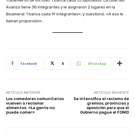
Tratamiento de los DNU: 1 banca cada 33 diputados. La Libertad
Avanza tiene 38 integrantes y le asignaron 2 lugares en la
Bicameral: 1 banca cada 19 integrantes», y cuestionó: «A eso le
llaman proporción».
Facebook
X
WhatsApp
ARTÍCULO ANTERIOR
ARTÍCULO SIGUIENTE
Los comedores comunitarios
Se intensifica el reclamo de
vuelven a reclamar
gremios, provincias y
alimentos: «La gente no
oposición para que el
puede comer»
Gobierno pague el FONID