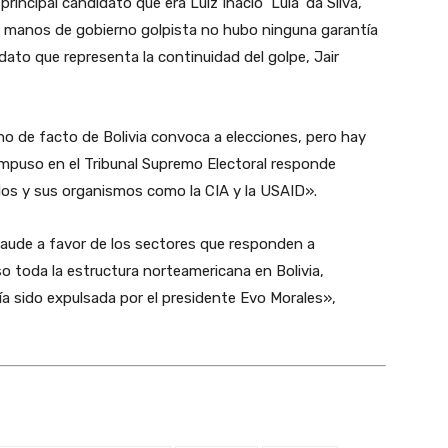
principal candidato que era Luiz Inácio ‘Lula’ da Silva,
en manos de gobierno golpista no hubo ninguna garantía
dato que representa la continuidad del golpe, Jair
no de facto de Bolivia convoca a elecciones, pero hay
mpuso en el Tribunal Supremo Electoral responde
os y sus organismos como la CIA y la USAID».
raude a favor de los sectores que responden a
o toda la estructura norteamericana en Bolivia,
ía sido expulsada por el presidente Evo Morales»,