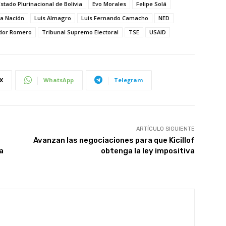
Estado Plurinacional de Bolivia
Evo Morales
Felipe Solá
a Nación
Luis Almagro
Luis Fernando Camacho
NED
dor Romero
Tribunal Supremo Electoral
TSE
USAID
X
WhatsApp
Telegram
ARTÍCULO SIGUIENTE
Avanzan las negociaciones para que Kicillof
a
obtenga la ley impositiva