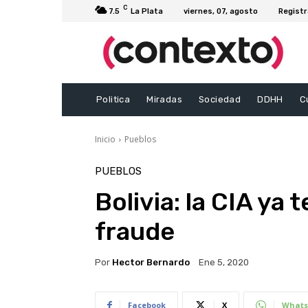
C
7.5
La Plata
viernes, 07, agosto
Registr
Politica
Miradas
Sociedad
DDHH
C
Inicio
Pueblos
PUEBLOS
Bolivia: la CIA ya 
fraude
Por
Hector Bernardo
Ene 5, 2020
Facebook
X
Whats