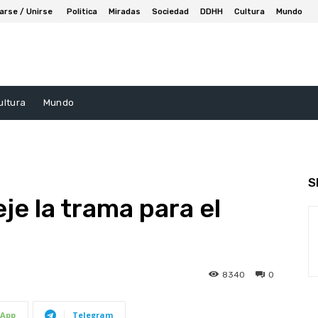
arse / Unirse
Politica
Miradas
Sociedad
DDHH
Cultura
Mundo
ultura
Mundo
S
teje la trama para el
8340
0
App
Telegram