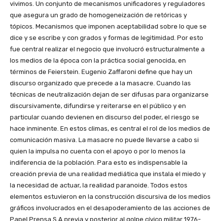
vivimos. Un conjunto de mecanismos unificadores y reguladores
que asegura un grado de homogeneización de retóricas y
tópicos. Mecanismos que imponen aceptabilidad sobre lo que se
dice y se escribe y con grados y formas de legitimidad. Por esto
fue central realizar el negocio que involucró estructuralmente a
los medios de la época con la práctica social genocida, en
términos de Feierstein. Eugenio Zaffaroni define que hay un
discurso organizado que precede a la masacre. Cuando las
técnicas de neutralización dejan de ser difusas para organizarse
discursivamente, difundirse y reiterarse en el público y en
particular cuando devienen en discurso del poder, el riesgo se
hace inminente. En estos climas, es central el rol de los medios de
comunicación masiva. La masacre no puede llevarse a cabo si
quien la impulsa no cuenta con el apoyo o por lo menos la
indiferencia de la población. Para esto es indispensable la
creación previa de una realidad mediática que instala el miedo y
la necesidad de actuar, la realidad paranoide. Todos estos
elementos estuvieron en la construcción discursiva de los medios
gráficos involucrados en el desapoderamiento de las acciones de
Papel Prensa S.A previa y posterior al golpe cívico militar 1976-