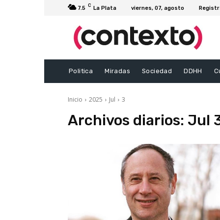
C
7.5
La Plata
viernes, 07, agosto
Registr
Politica
Miradas
Sociedad
DDHH
C
Inicio
2025
Jul
3
Archivos diarios: Jul 