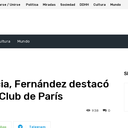
arse / Unirse
Politica
Miradas
Sociedad
DDHH
Cultura
Mundo
ultura
Mundo
S
ncia, Fernández destacó
Club de París
938
0
App
Telegram