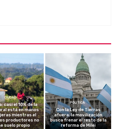
CIUDAD
POLITICA
a: casi el 10% de la
rural está en manos
Con la Ley de Tierras
jeras mientras el
afuera, la movilización
los productores no
busca frenar el resto de la
ne suelo propio
reforma de Milei