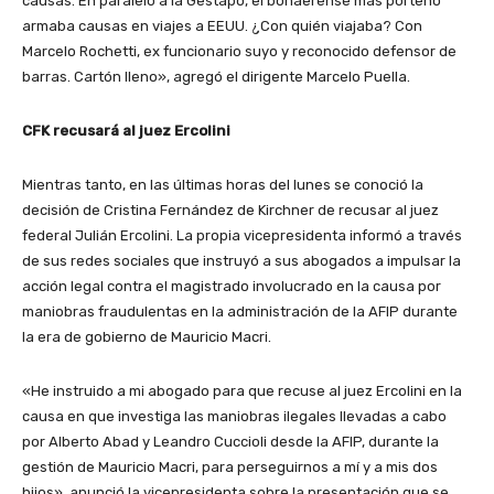
causas. En paralelo a la Gestapo, el bonaerense más porteño
armaba causas en viajes a EEUU. ¿Con quién viajaba? Con
Marcelo Rochetti, ex funcionario suyo y reconocido defensor de
barras. Cartón lleno», agregó el dirigente Marcelo Puella.
CFK recusará al juez Ercolini
Mientras tanto, en las últimas horas del lunes se conoció la
decisión de Cristina Fernández de Kirchner de recusar al juez
federal Julián Ercolini. La propia vicepresidenta informó a través
de sus redes sociales que instruyó a sus abogados a impulsar la
acción legal contra el magistrado involucrado en la causa por
maniobras fraudulentas en la administración de la AFIP durante
la era de gobierno de Mauricio Macri.
«He instruido a mi abogado para que recuse al juez Ercolini en la
causa en que investiga las maniobras ilegales llevadas a cabo
por Alberto Abad y Leandro Cuccioli desde la AFIP, durante la
gestión de Mauricio Macri, para perseguirnos a mí y a mis dos
hijos», anunció la vicepresidenta sobre la presentación que se