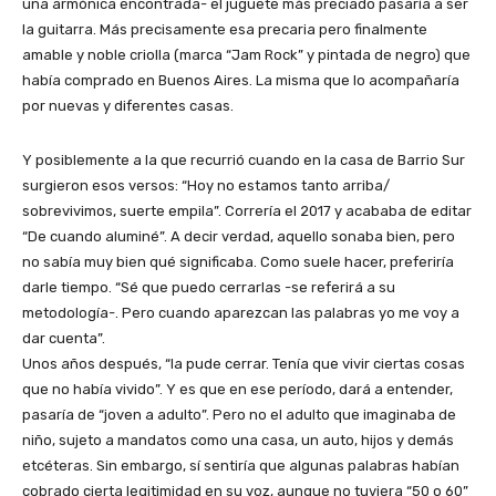
una armónica encontrada- el juguete más preciado pasaría a ser
la guitarra. Más precisamente esa precaria pero finalmente
amable y noble criolla (marca “Jam Rock” y pintada de negro) que
había comprado en Buenos Aires. La misma que lo acompañaría
por nuevas y diferentes casas.
Y posiblemente a la que recurrió cuando en la casa de Barrio Sur
surgieron esos versos: “Hoy no estamos tanto arriba/
sobrevivimos, suerte empila”. Correría el 2017 y acababa de editar
“De cuando aluminé”. A decir verdad, aquello sonaba bien, pero
no sabía muy bien qué significaba. Como suele hacer, preferiría
darle tiempo. “Sé que puedo cerrarlas -se referirá a su
metodología-. Pero cuando aparezcan las palabras yo me voy a
dar cuenta”.
Unos años después, “la pude cerrar. Tenía que vivir ciertas cosas
que no había vivido”. Y es que en ese período, dará a entender,
pasaría de “joven a adulto”. Pero no el adulto que imaginaba de
niño, sujeto a mandatos como una casa, un auto, hijos y demás
etcéteras. Sin embargo, sí sentiría que algunas palabras habían
cobrado cierta legitimidad en su voz, aunque no tuviera “50 o 60”