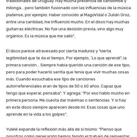
tradicionales de Uruguay. Hay mucha presencia de candombe y
milonga… pero también fusionado con las influencias de la música
platense, por ejemplo. Haber conocido al MagoVidal o Julián Oroz,
entre una cantidad, me influenció mucho. En el disco hay muchas
guitarras eléctricas. No fue una decisión previa, sino algo muy
orgánico. Es la música que me salió”.
El disco parece atravesado por cierta madurez y “cierta
legitimidad que te da el tiempo. Por ejemplo, ´Lo que aprendí”, la
primera canción… Siempre había querido una canción de ese tipo,
pero para poder hacerlo sentía que tenía que vivir muchas cosas
más. Cuando escuchaba ese tipo de canciones
autorreferenciales eran de tipos de 50 o 60 años. Capaz que
tengo que esperar, pensaba”. Y agrega: “Por eso hablo mucho en
primera persona. Me cuesta dar máximas o sentencias. Y si hay
en este disco siempre aparecen desde mí. Esas cosas que uno
aprende en la vida a los golpes”.
Yulelé expande la reflexión más allá de sí mismo: “Pienso que
nosotros como generación hemos tenido el trabajo de reinventar