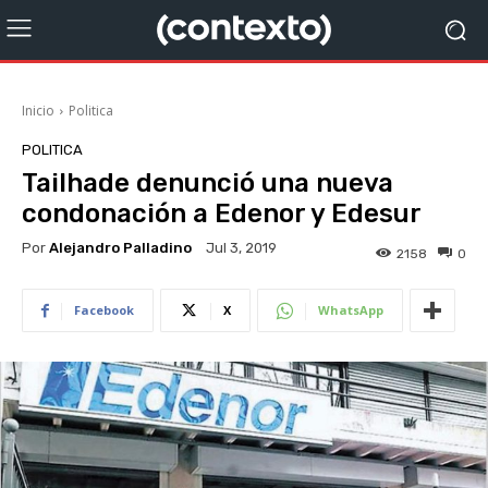
Inicio
Politica
POLITICA
Tailhade denunció una nueva
condonación a Edenor y Edesur
Por
Alejandro Palladino
Jul 3, 2019
2158
0
Facebook
X
WhatsApp