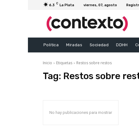
C
6.3
La Plata
viernes, 07, agosto
Registr
Politica
Miradas
Sociedad
DDHH
C
Inicio
Etiquetas
Restos sobre restos
Tag:
Restos sobre res
No hay publicaciones para mostrar