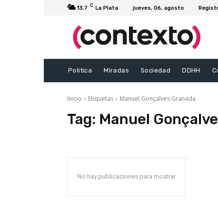
C
13.7
La Plata
jueves, 06, agosto
Regist
Politica
Miradas
Sociedad
DDHH
C
Inicio
Etiquetas
Manuel Gonçalves Granada
Tag:
Manuel Gonçalve
No hay publicaciones para mostrar