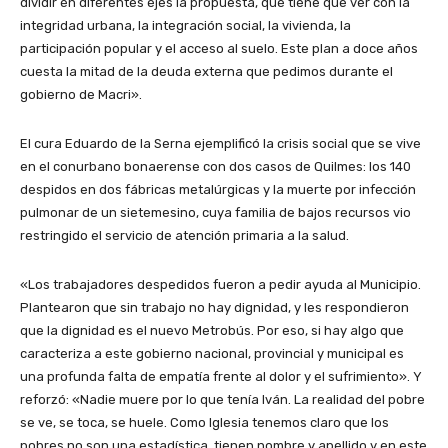
dividir en diferentes ejes la propuesta, que tiene que ver con la
integridad urbana, la integración social, la vivienda, la
participación popular y el acceso al suelo. Este plan a doce años
cuesta la mitad de la deuda externa que pedimos durante el
gobierno de Macri».
El cura Eduardo de la Serna ejemplificó la crisis social que se vive
en el conurbano bonaerense con dos casos de Quilmes: los 140
despidos en dos fábricas metalúrgicas y la muerte por infección
pulmonar de un sietemesino, cuya familia de bajos recursos vio
restringido el servicio de atención primaria a la salud.
«Los trabajadores despedidos fueron a pedir ayuda al Municipio.
Plantearon que sin trabajo no hay dignidad, y les respondieron
que la dignidad es el nuevo Metrobús. Por eso, si hay algo que
caracteriza a este gobierno nacional, provincial y municipal es
una profunda falta de empatía frente al dolor y el sufrimiento». Y
reforzó: «Nadie muere por lo que tenía Iván. La realidad del pobre
se ve, se toca, se huele. Como Iglesia tenemos claro que los
pobres no son una estadística, tienen nombre y apellido y en este