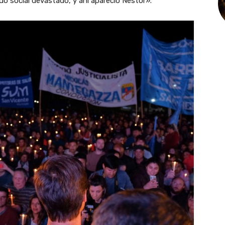
do social devastado, y ahí apareció Néstor».