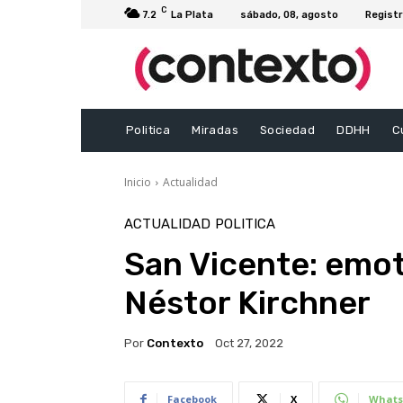
C
7.2
La Plata
sábado, 08, agosto
Registr
Politica
Miradas
Sociedad
DDHH
C
Inicio
Actualidad
ACTUALIDAD
POLITICA
San Vicente: emo
Néstor Kirchner
Por
Contexto
Oct 27, 2022
Facebook
X
Whats