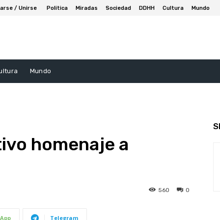
arse / Unirse
Politica
Miradas
Sociedad
DDHH
Cultura
Mundo
ultura
Mundo
S
tivo homenaje a
560
0
App
Telegram