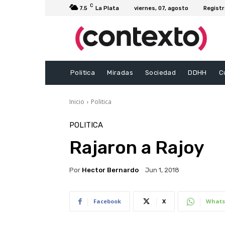
C
7.5
La Plata
viernes, 07, agosto
Registr
Politica
Miradas
Sociedad
DDHH
C
Inicio
Politica
POLITICA
Rajaron a Rajoy
Por
Hector Bernardo
Jun 1, 2018
Facebook
X
Whats