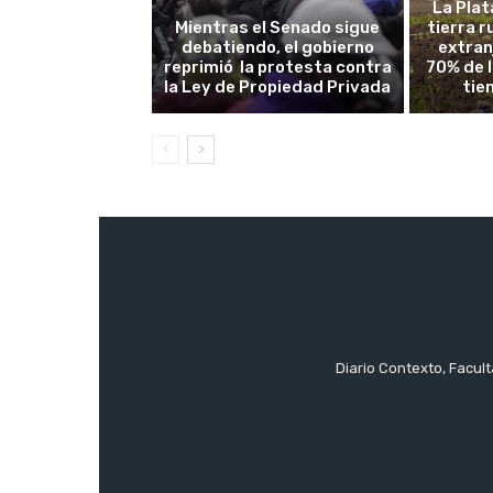
La Plat
Mientras el Senado sigue
tierra 
debatiendo, el gobierno
extran
reprimió la protesta contra
70% de 
la Ley de Propiedad Privada
tie
Diario Contexto, Facul