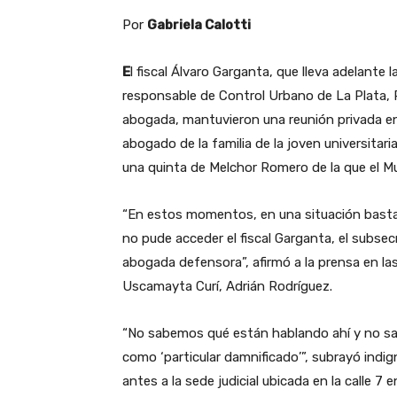
Por
Gabriela Calotti
E
l fiscal Álvaro Garganta, que lleva adelante 
responsable de Control Urbano de La Plata, R
abogada, mantuvieron una reunión privada en l
abogado de la familia de la joven universitari
una quinta de Melchor Romero de la que el Mu
“En estos momentos, en una situación bastan
no pude acceder el fiscal Garganta, el subse
abogada defensora”, afirmó a la prensa en las 
Uscamayta Curí, Adrián Rodríguez.
“No sabemos qué están hablando ahí y no 
como ‘particular damnificado’”, subrayó indi
antes a la sede judicial ubicada en la calle 7