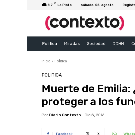
C
8.7
La Plata
sábado, 08, agosto
Registr
Politica
Miradas
Sociedad
DDHH
C
Inicio
Politica
POLITICA
Muerte de Emilia:
proteger a los fu
Por
Diario Contexto
Dic 8, 2016
Facebook
X
Whats