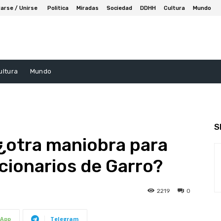
arse / Unirse
Politica
Miradas
Sociedad
DDHH
Cultura
Mundo
ultura
Mundo
S
 ¿otra maniobra para
ncionarios de Garro?
2219
0
App
Telegram