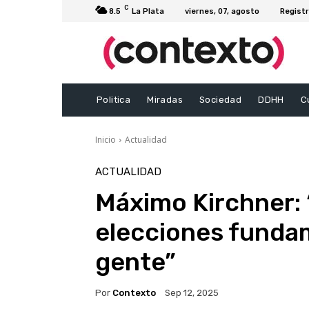
C
8.5
La Plata
viernes, 07, agosto
Registr
Politica
Miradas
Sociedad
DDHH
C
Inicio
Actualidad
ACTUALIDAD
Máximo Kirchner: 
elecciones funda
gente”
Por
Contexto
Sep 12, 2025