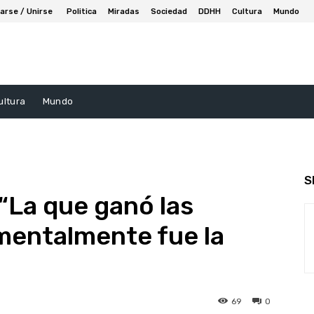
arse / Unirse
Politica
Miradas
Sociedad
DDHH
Cultura
Mundo
ultura
Mundo
S
“La que ganó las
mentalmente fue la
69
0