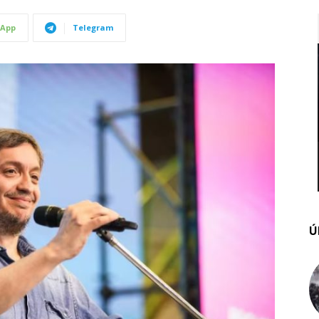
App
Telegram
Ú