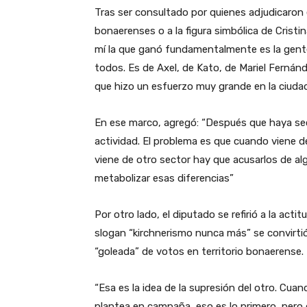
Tras ser consultado por quienes adjudicaron el 
bonaerenses o a la figura simbólica de Cristi
mí la que ganó fundamentalmente es la gente.
todos. Es de Axel, de Kato, de Mariel Fernán
que hizo un esfuerzo muy grande en la ciudad
En ese marco, agregó: “Después que haya sect
actividad. El problema es que cuando viene 
viene de otro sector hay que acusarlos de al
metabolizar esas diferencias”
Por otro lado, el diputado se refirió a la act
slogan “kirchnerismo nunca más” se convirtió 
“goleada” de votos en territorio bonaerense.
“Esa es la idea de la supresión del otro. Cua
plantea en campaña, eso es lo primero, pero 