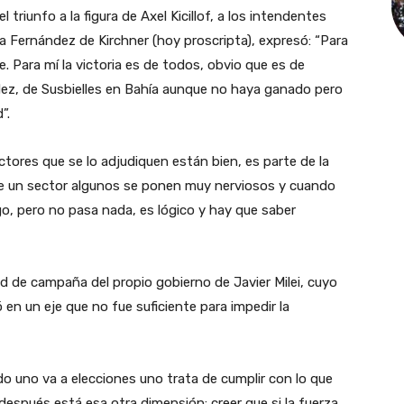
triunfo a la figura de Axel Kicillof, a los intendentes
na Fernández de Kirchner (hoy proscripta), expresó: “Para
 Para mí la victoria es de todos, obvio que es de
dez, de Susbielles en Bahía aunque no haya ganado pero
”.
ores que se lo adjudiquen están bien, es parte de la
de un sector algunos se ponen muy nerviosos y cuando
go, pero no pasa nada, es lógico y hay que saber
itud de campaña del propio gobierno de Javier Milei, cuyo
en un eje que no fue suficiente para impedir la
ndo uno va a elecciones uno trata de cumplir con lo que
después está esa otra dimensión: creer que si la fuerza