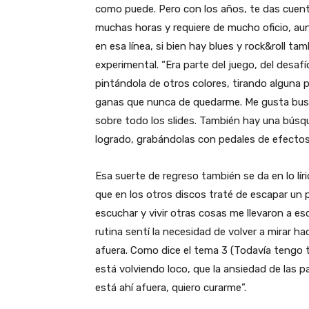
como puede. Pero con los años, te das cuenta
muchas horas y requiere de mucho oficio, au
en esa línea, si bien hay blues y rock&roll 
experimental. “Era parte del juego, del desafí
pintándola de otros colores, tirando alguna
ganas que nunca de quedarme. Me gusta buscar
sobre todo los slides. También hay una búsq
logrado, grabándolas con pedales de efectos,
Esa suerte de regreso también se da en lo lí
que en los otros discos traté de escapar un 
escuchar y vivir otras cosas me llevaron a es
rutina sentí la necesidad de volver a mirar ha
afuera. Como dice el tema 3 (Todavía tengo t
está volviendo loco, que la ansiedad de las pan
está ahí afuera, quiero curarme”.