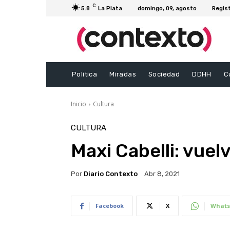
C
5.8
La Plata
domingo, 09, agosto
Regis
Politica
Miradas
Sociedad
DDHH
C
Inicio
Cultura
CULTURA
Maxi Cabelli: vuelv
Por
Diario Contexto
Abr 8, 2021
Facebook
X
Whats