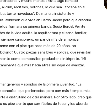
profesores y mucho menos existía algo llamado
 al club, recitales, boliches, lo que sea… tocaba en el
ba bastante novedoso”. De manera insistente y
is Robinson que vivía en Barrio Jardín pero que crecería
ellos formaría su primera banda: Sucio Burdel. Veinte
s de la vida adulta, la arquitectura y el seno familiar,
siempre cancionero, un par de riffs de armónica
rarme con el pibe que hace más de 20 años, no
olsillo”. Cuatro piezas sensibles y sólidas, que revisitan
cimiento como compositor, productor e intérprete. “Mi
caminante que mira hacia atrás sin dejar de avanzar:
tomar géneros y sonidos de la primera juventud: “La
ue conocías, que pertenecías, pero con más tiempo, más
te a disfrutarlo de otra manera. Por otro lado, creo que
o es pibe siente que son fáciles de tocar y los aborda