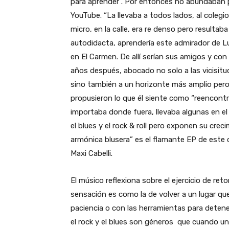
para aprender”. Por entonces no abundaban 
YouTube. “La llevaba a todos lados, al colegio,
micro, en la calle, era re denso pero resulta
autodidacta, aprendería este admirador de Lu
en El Carmen. De allí serían sus amigos y con 
años después, abocado no solo a las vicisitude
sino también a un horizonte más amplio pero 
propusieron lo que él siente como “reencont
importaba donde fuera, llevaba algunas en el b
el blues y el rock & roll pero exponen su cre
armónica blusera” es el flamante EP de este 
Maxi Cabelli.
El músico reflexiona sobre el ejercicio de re
sensación es como la de volver a un lugar q
paciencia o con las herramientas para detener
el rock y el blues son géneros que cuando un