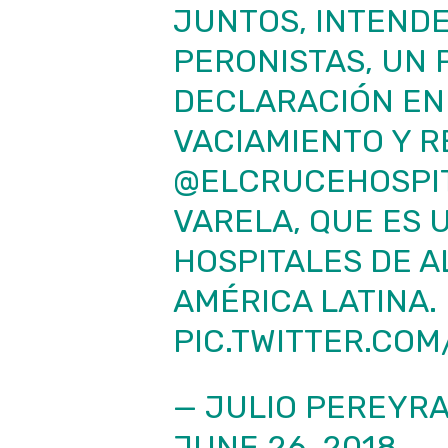
JUNTOS, INTEND
PERONISTAS, UN
DECLARACIÓN EN
VACIAMIENTO Y R
@ELCRUCEHOSPI
VARELA, QUE ES 
HOSPITALES DE A
AMÉRICA LATINA.
PIC.TWITTER.CO
— JULIO PEREYR
JUNE 26, 2018