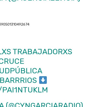
2390501310492674
 LXS TRABAJADORXS
 CRUCE
UDPÚBLICA
ABARRRIOS
/PAI1NTUKLM
A (@CYNGARCIARADIO)