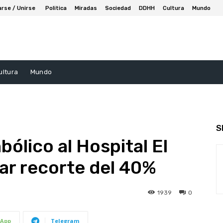
arse / Unirse
Politica
Miradas
Sociedad
DDHH
Cultura
Mundo
ultura
Mundo
S
ólico al Hospital El
ar recorte del 40%
1939
0
App
Telegram