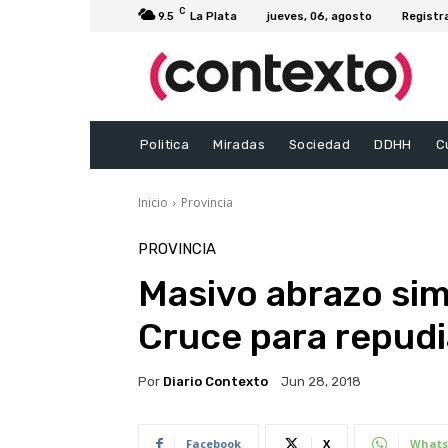
C
9.5
La Plata
jueves, 06, agosto
Registr
Politica
Miradas
Sociedad
DDHH
C
Inicio
Provincia
PROVINCIA
Masivo abrazo simb
Cruce para repudi
Por
Diario Contexto
Jun 28, 2018
Facebook
X
Whats