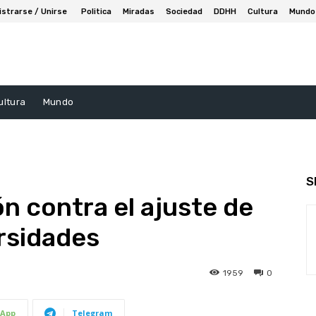
istrarse / Unirse
Politica
Miradas
Sociedad
DDHH
Cultura
Mundo
ultura
Mundo
S
n contra el ajuste de
ersidades
1959
0
App
Telegram