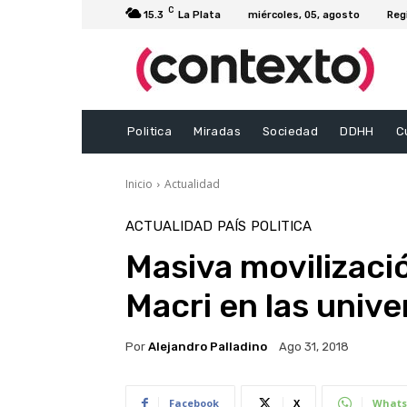
C
15.3
La Plata
miércoles, 05, agosto
Reg
Politica
Miradas
Sociedad
DDHH
C
Inicio
Actualidad
ACTUALIDAD
PAÍS
POLITICA
Masiva movilizació
Macri en las univ
Por
Alejandro Palladino
Ago 31, 2018
Facebook
X
Whats