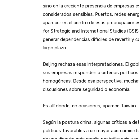
sino en la creciente presencia de empresas 
considerados sensibles. Puertos, redes energ
aparecer en el centro de esas preocupacione
for Strategic and International Studies (CSI
generar dependencias difíciles de revertir y 
largo plazo.
Beijing rechaza esas interpretaciones. El go
sus empresas responden a criterios políticos
homogéneas. Desde esa perspectiva, muchas
discusiones sobre seguridad o economía.
Es allí donde, en ocasiones, aparece Taiwán.
Según la postura china, algunas críticas a d
políticos favorables a un mayor acercamiento 
de una disputa más amplia por influencia y r