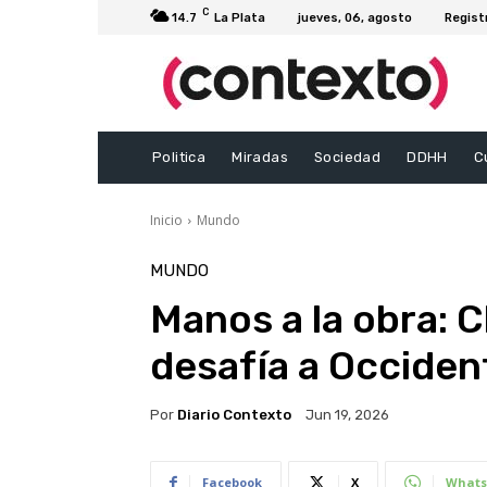
C
14.7
La Plata
jueves, 06, agosto
Regist
Politica
Miradas
Sociedad
DDHH
C
Inicio
Mundo
MUNDO
Manos a la obra: C
desafía a Occiden
Por
Diario Contexto
Jun 19, 2026
Facebook
X
Whats