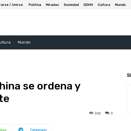
rarse / Unirse
Politica
Miradas
Sociedad
DDHH
Cultura
Mundo
ultura
Mundo
S
hina se ordena y
te
262
0
App
Telegram