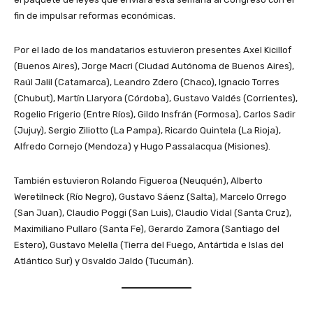
fin de impulsar reformas económicas.
Por el lado de los mandatarios estuvieron presentes Axel Kicillof
(Buenos Aires), Jorge Macri (Ciudad Autónoma de Buenos Aires),
Raúl Jalil (Catamarca), Leandro Zdero (Chaco), Ignacio Torres
(Chubut), Martín Llaryora (Córdoba), Gustavo Valdés (Corrientes),
Rogelio Frigerio (Entre Ríos), Gildo Insfrán (Formosa), Carlos Sadir
(Jujuy), Sergio Ziliotto (La Pampa), Ricardo Quintela (La Rioja),
Alfredo Cornejo (Mendoza) y Hugo Passalacqua (Misiones).
También estuvieron Rolando Figueroa (Neuquén), Alberto
Weretilneck (Río Negro), Gustavo Sáenz (Salta), Marcelo Orrego
(San Juan), Claudio Poggi (San Luis), Claudio Vidal (Santa Cruz),
Maximiliano Pullaro (Santa Fe), Gerardo Zamora (Santiago del
Estero), Gustavo Melella (Tierra del Fuego, Antártida e Islas del
Atlántico Sur) y Osvaldo Jaldo (Tucumán).