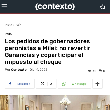
Inicio
País
PAÍS
Los pedidos de gobernadores
peronistas a Milei: no revertir
Ganancias y coparticipar el
impuesto al cheque
Por
Contexto
Dic 19, 2023
42
0
Facebook
X
WhatsApp