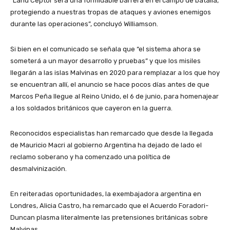
“Land Ceptor será una formidable barrera en el campo de batalla,
protegiendo a nuestras tropas de ataques y aviones enemigos
durante las operaciones”, concluyó Williamson.
Si bien en el comunicado se señala que “el sistema ahora se
someterá a un mayor desarrollo y pruebas” y que los misiles
llegarán a las islas Malvinas en 2020 para remplazar a los que hoy
se encuentran allí, el anuncio se hace pocos días antes de que
Marcos Peña llegue al Reino Unido, el 6 de junio, para homenajear
a los soldados británicos que cayeron en la guerra.
Reconocidos especialistas han remarcado que desde la llegada
de Mauricio Macri al gobierno Argentina ha dejado de lado el
reclamo soberano y ha comenzado una política de
desmalvinización.
En reiteradas oportunidades, la exembajadora argentina en
Londres, Alicia Castro, ha remarcado que el Acuerdo Foradori-
Duncan plasma literalmente las pretensiones británicas sobre
Malvinas.