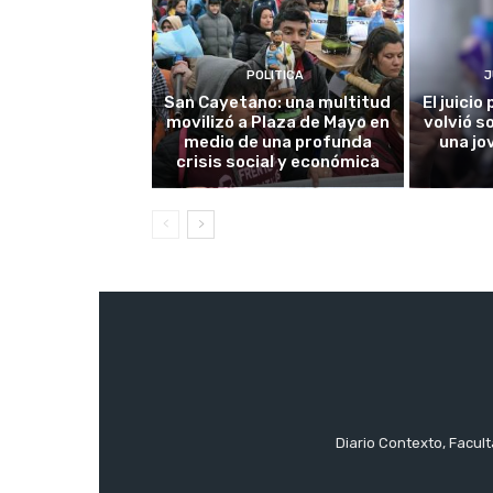
POLITICA
J
San Cayetano: una multitud
El juici
movilizó a Plaza de Mayo en
volvió s
medio de una profunda
una jo
crisis social y económica
Diario Contexto, Facul