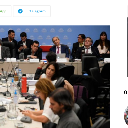
App
Telegram
Ú