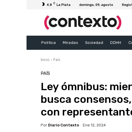
C
4.8
La Plata
domingo, 09, agosto
Regis
Politica
Miradas
Sociedad
DDHH
C
Inicio
País
PAÍS
Ley ómnibus: mien
busca consensos,
con representante
Por
Diario Contexto
Ene 12, 2024