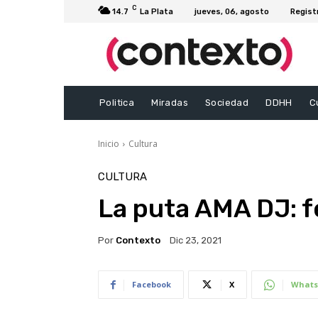
C
14.7
La Plata
jueves, 06, agosto
Regist
Politica
Miradas
Sociedad
DDHH
C
Inicio
Cultura
CULTURA
La puta AMA DJ: fe
Por
Contexto
Dic 23, 2021
Facebook
X
Whats