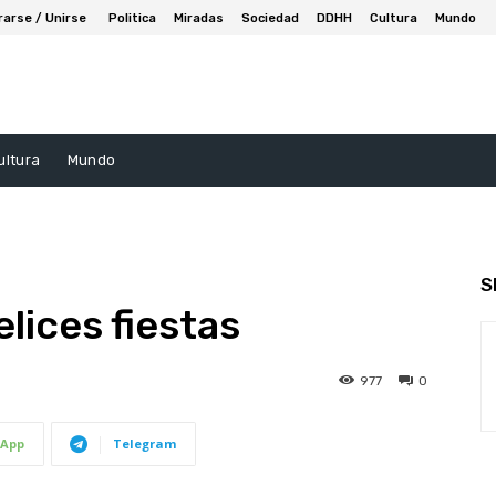
rarse / Unirse
Politica
Miradas
Sociedad
DDHH
Cultura
Mundo
ultura
Mundo
S
lices fiestas
977
0
App
Telegram