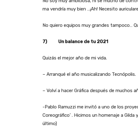
No soy muy ambiciosa, ni se mucho de contr
ma vendría muy bien …¡Ah! Necesito auricular
No quiero equipos muy grandes tampoco… Qui
7) Un balance de tu 2021
Quizás el mejor año de mi vida.
– Arranqué el año musicalizando Tecnópolis.
– Volví a hacer Gráfica después de muchos año
-Pablo Ramuzzi me invitó a uno de los proye
Coreográfico’ . Hicimos un homenaje a Gilda 
último)