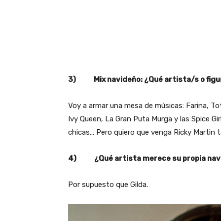
3) Mix navideño: ¿Qué artista/s o figur
Voy a armar una mesa de músicas: Farina, Tot
Ivy Queen, La Gran Puta Murga y las Spice Gir
chicas… Pero quiero que venga Ricky Martin 
4) ¿Qué artista merece su propia navi
Por supuesto que Gilda.