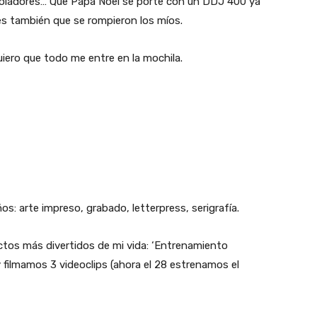
oladores… Que Papa Noel se porte con un DDJ 400 ya
es también que se rompieron los míos.
ero que todo me entre en la mochila.
s: arte impreso, grabado, letterpress, serigrafía.
ctos más divertidos de mi vida: ‘Entrenamiento
y filmamos 3 videoclips (ahora el 28 estrenamos el