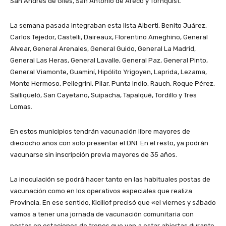
San Andrés de Giles, San Antonio de Areco y Tornquist.
La semana pasada integraban esta lista Alberti, Benito Juárez,
Carlos Tejedor, Castelli, Daireaux, Florentino Ameghino, General
Alvear, General Arenales, General Guido, General La Madrid,
General Las Heras, General Lavalle, General Paz, General Pinto,
General Viamonte, Guaminí, Hipólito Yrigoyen, Laprida, Lezama,
Monte Hermoso, Pellegrini, Pilar, Punta Indio, Rauch, Roque Pérez,
Salliqueló, San Cayetano, Suipacha, Tapalqué, Tordillo y Tres
Lomas.
En estos municipios tendrán vacunación libre mayores de
dieciocho años con solo presentar el DNI. En el resto, ya podrán
vacunarse sin inscripción previa mayores de 35 años.
La inoculación se podrá hacer tanto en las habituales postas de
vacunación como en los operativos especiales que realiza
Provincia. En ese sentido, Kicillof precisó que «el viernes y sábado
vamos a tener una jornada de vacunación comunitaria con
postas en estaciones de trenes que van a estar abiertas durante