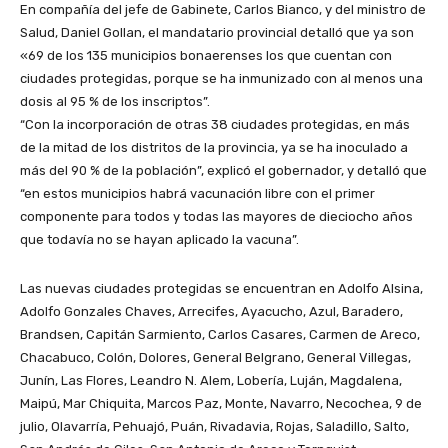
En compañía del jefe de Gabinete, Carlos Bianco, y del ministro de
Salud, Daniel Gollan, el mandatario provincial detalló que ya son
«69 de los 135 municipios bonaerenses los que cuentan con
ciudades protegidas, porque se ha inmunizado con al menos una
dosis al 95 % de los inscriptos”.
“Con la incorporación de otras 38 ciudades protegidas, en más
de la mitad de los distritos de la provincia, ya se ha inoculado a
más del 90 % de la población”, explicó el gobernador, y detalló que
“en estos municipios habrá vacunación libre con el primer
componente para todos y todas las mayores de dieciocho años
que todavía no se hayan aplicado la vacuna”.
Las nuevas ciudades protegidas se encuentran en Adolfo Alsina,
Adolfo Gonzales Chaves, Arrecifes, Ayacucho, Azul, Baradero,
Brandsen, Capitán Sarmiento, Carlos Casares, Carmen de Areco,
Chacabuco, Colón, Dolores, General Belgrano, General Villegas,
Junín, Las Flores, Leandro N. Alem, Lobería, Luján, Magdalena,
Maipú, Mar Chiquita, Marcos Paz, Monte, Navarro, Necochea, 9 de
julio, Olavarría, Pehuajó, Puán, Rivadavia, Rojas, Saladillo, Salto,