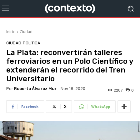
Inicio
Ciudad
CIUDAD
POLITICA
La Plata: reconvertirán talleres
ferroviarios en un Polo Científico y
extenderán el recorrido del Tren
Universitario
Por
Roberto Álvarez Mur
Nov 18, 2020
2287
0
Facebook
X
WhatsApp