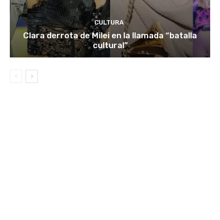
CULTURA
Clara derrota de Milei en la llamada “batalla
cultural”
SEGUINOS EN REDES
7,526
1,707
4,085
Fans
Seguidores
Seguidores
ESPECIAL