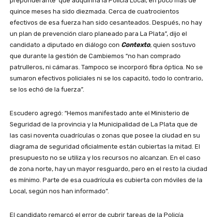
preponderante’ que adquiriría la Policía Local, en poco más de
quince meses ha sido diezmada. Cerca de cuatrocientos
efectivos de esa fuerza han sido cesanteados. Después, no hay
un plan de prevención claro planeado para La Plata”, dijo el
candidato a diputado en diálogo con
Contexto
, quien sostuvo
que durante la gestión de Cambiemos “no han comprado
patrulleros, ni cámaras. Tampoco se incorporó fibra óptica. No se
sumaron efectivos policiales ni se los capacitó, todo lo contrario,
se los echó de la fuerza”.
Escudero agregó: “Hemos manifestado ante el Ministerio de
Seguridad de la provincia y la Municipalidad de La Plata que de
las casi noventa cuadrículas o zonas que posee la ciudad en su
diagrama de seguridad oficialmente están cubiertas la mitad. El
presupuesto no se utiliza y los recursos no alcanzan. En el caso
de zona norte, hay un mayor resguardo, pero en el resto la ciudad
es mínimo. Parte de esa cuadrícula es cubierta con móviles de la
Local, según nos han informado”.
El candidato remarcó el error de cubrir tareas de la Policía