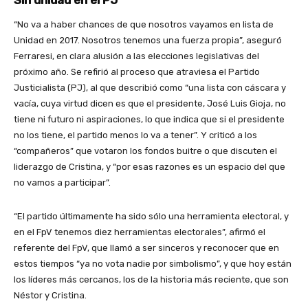
Sin unidad en el PJ
“No va a haber chances de que nosotros vayamos en lista de
Unidad en 2017. Nosotros tenemos una fuerza propia”, aseguró
Ferraresi, en clara alusión a las elecciones legislativas del
próximo año. Se refirió al proceso que atraviesa el Partido
Justicialista (PJ), al que describió como “una lista con cáscara y
vacía, cuya virtud dicen es que el presidente, José Luis Gioja, no
tiene ni futuro ni aspiraciones, lo que indica que si el presidente
no los tiene, el partido menos lo va a tener”. Y criticó a los
“compañeros” que votaron los fondos buitre o que discuten el
liderazgo de Cristina, y “por esas razones es un espacio del que
no vamos a participar”.
“El partido últimamente ha sido sólo una herramienta electoral, y
en el FpV tenemos diez herramientas electorales”, afirmó el
referente del FpV, que llamó a ser sinceros y reconocer que en
estos tiempos “ya no vota nadie por simbolismo”, y que hoy están
los líderes más cercanos, los de la historia más reciente, que son
Néstor y Cristina.