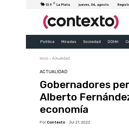
C
13.9
La Plata
jueves, 06, agosto
Regist
Politica
Miradas
Sociedad
DDHH
C
Inicio
Actualidad
ACTUALIDAD
Gobernadores per
Alberto Fernández
economía
Por
Contexto
Jul 27, 2022