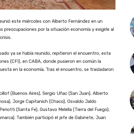
unió este miércoles con Alberto Fernández en un
s preocupaciones por la situación economía y exigirle al
risis.
ado ya se había reunido, repitieron el encuentro, esta
iones (CFI), en CABA, donde pusieron en común la
puesta en la economía. Tras el encuentro, se trasladaron
icillof (Buenos Aires), Sergio Uñac (San Juan), Alberto
rmosa), Jorge Capitanich (Chaco), Osvaldo Jaldo
eriotti (Santa Fe), Gustavo Melella (Tierra del Fuego),
amarca). También participó el jefe de Gabinete, Juan