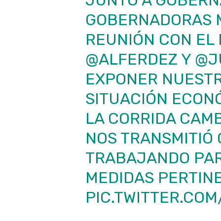
JUNTO A GOBERN
GOBERNADORAS 
REUNIÓN CON EL
@ALFERDEZ
Y
@J
EXPONER NUESTRA
SITUACIÓN ECON
LA CORRIDA CAMB
NOS TRANSMITIÓ 
TRABAJANDO PAR
MEDIDAS PERTIN
PIC.TWITTER.CO