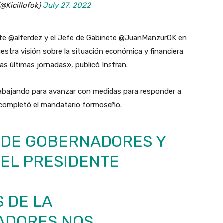
(@Kicillofok)
July 27, 2022
te @alferdez y el Jefe de Gabinete @JuanManzurOK en
stra visión sobre la situación económica y financiera
las últimas jornadas», publicó Insfran.
rabajando para avanzar con medidas para responder a
completó el mandatario formoseño.
A DE GOBERNADORES Y
EL PRESIDENTE
 DE LA
ADORES
NOS