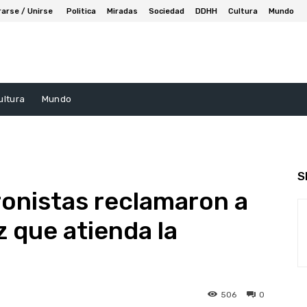
rarse / Unirse
Politica
Miradas
Sociedad
DDHH
Cultura
Mundo
ultura
Mundo
S
onistas reclamaron a
 que atienda la
506
0