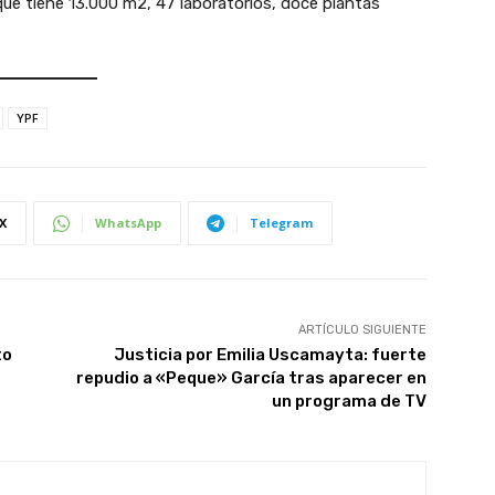
que tiene 13.000 m2, 47 laboratorios, doce plantas
YPF
X
WhatsApp
Telegram
ARTÍCULO SIGUIENTE
to
Justicia por Emilia Uscamayta: fuerte
repudio a «Peque» García tras aparecer en
un programa de TV