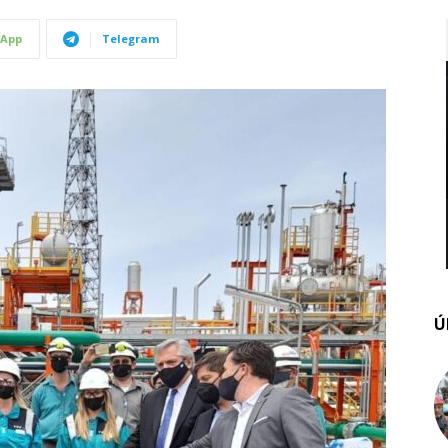
App
Telegram
Ú