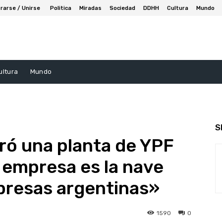
rarse / Unirse
Politica
Miradas
Sociedad
DDHH
Cultura
Mundo
ultura
Mundo
S
ró una planta de YPF
a empresa es la nave
mpresas argentinas»
1590
0