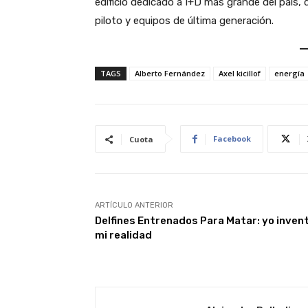
edificio dedicado a I+D más grande del país, 
piloto y equipos de última generación.
TAGS
Alberto Fernández
Axel kicillof
energía
Facebook
Cuota
ARTÍCULO ANTERIOR
Delfines Entrenados Para Matar: yo inven
mi realidad