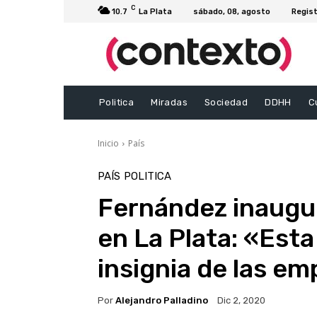
C
10.7
La Plata
sábado, 08, agosto
Regist
Politica
Miradas
Sociedad
DDHH
C
Inicio
País
PAÍS
POLITICA
Fernández inaugu
en La Plata: «Est
insignia de las e
Por
Alejandro Palladino
Dic 2, 2020