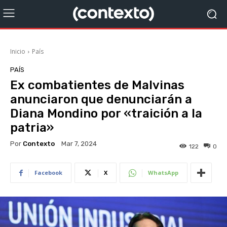
Inicio
País
PAÍS
Ex combatientes de Malvinas
anunciaron que denunciarán a
Diana Mondino por «traición a la
patria»
Por
Contexto
Mar 7, 2024
122
0
Facebook
X
WhatsApp