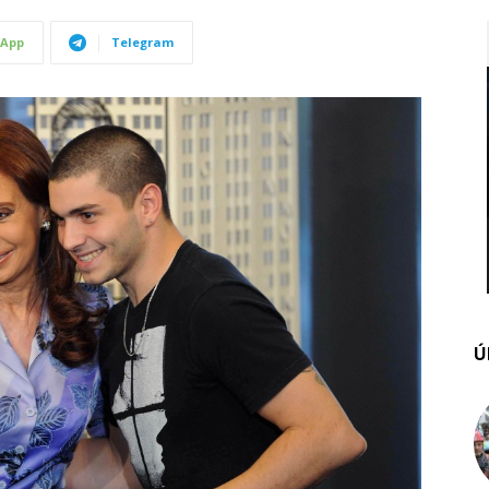
App
Telegram
Ú