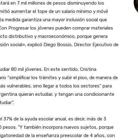
entará en 7 mil millones de pesos disminuyendo los
rmitió aumentar el tope de un salario mínimo y móvil
sta medida garantiza una mayor inclusión social que
 “Con Progresar los jóvenes pueden comprar materiales
efecto distributivo y macroeconómico, porque genera
ión social», explicó Diego Bossio, Director Ejecutivo de
diar 80 mil jóvenes. En este sentido, Cristina
o “simplificar los trámites y subir el piso, de manera de
ás vulnerables, sino llegar a todos los sectores” para
rgentina quieran estudiar, y tengan una condicionante
udiar”.
 37% de la ayuda escolar anual, es decir, más de 3
00 pesos. “Y también incorpora nuevos sujetos, porque
gatoriedad de la enseñanza preescolar de 4 años, con