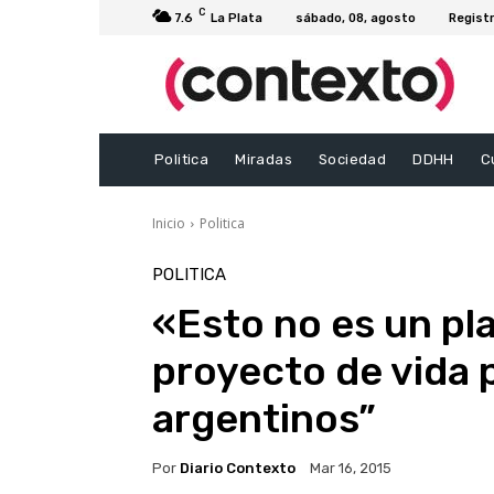
C
7.6
La Plata
sábado, 08, agosto
Registr
Politica
Miradas
Sociedad
DDHH
C
Inicio
Politica
POLITICA
«Esto no es un pl
proyecto de vida 
argentinos”
Por
Diario Contexto
Mar 16, 2015