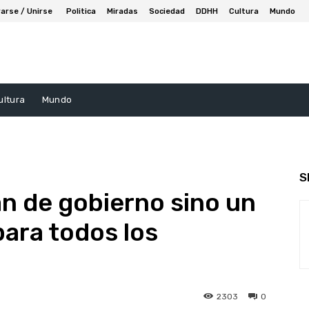
arse / Unirse
Politica
Miradas
Sociedad
DDHH
Cultura
Mundo
ultura
Mundo
S
an de gobierno sino un
para todos los
2303
0