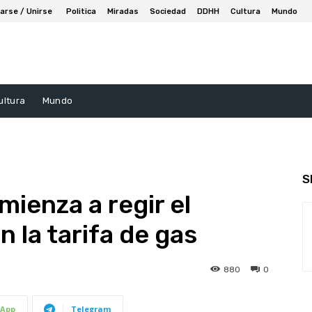
arse / Unirse
Politica
Miradas
Sociedad
DDHH
Cultura
Mundo
ultura
Mundo
S
ienza a regir el
 la tarifa de gas
880
0
App
Telegram