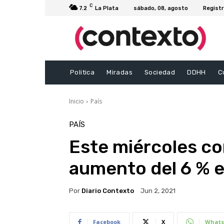
C
7.2
La Plata
sábado, 08, agosto
Registr
Politica
Miradas
Sociedad
DDHH
C
Inicio
País
PAÍS
Este miércoles com
aumento del 6 % en
Por
Diario Contexto
Jun 2, 2021
Facebook
X
Whats