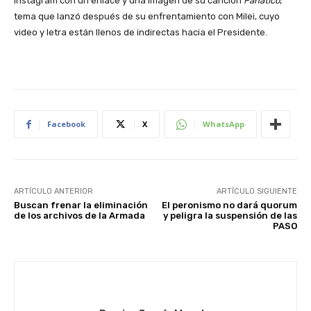
Instagram con un enlace y una imagen de su canción
Fanático
,
tema que lanzó después de su enfrentamiento con Milei, cuyo
video y letra están llenos de indirectas hacia el Presidente.
Facebook
X
WhatsApp
ARTÍCULO ANTERIOR
ARTÍCULO SIGUIENTE
Buscan frenar la eliminación
El peronismo no dará quorum
de los archivos de la Armada
y peligra la suspensión de las
PASO