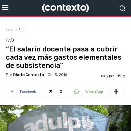
Inicio
País
PAÍS
“El salario docente pasa a cubrir
cada vez más gastos elementales
de subsistencia”
Por
Diario Contexto
Oct 5, 2016
2194
0
Facebook
X
WhatsApp